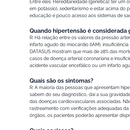
Entre eles: Hereditariedade (genética): ter um
em potássio), sedentarismo e estar acima do 
educação e pouco acesso aos sistemas de sa
Quando hipertensão é considerada 
R: Há relação entre os valores da pressão arte
infarto agudo do miocárdio (IAM), insuficiência
DATASUS mostram que mais de 28% das mortes 
casos de doença arterial coronariana e insufi
acidente vascular encefálico ou um infarto a
Quais são os sintomas?
R: A maioria das pessoas que apresentam hiper
sabem do seu diagnóstico, daí a sua gravidade
das doenças cardiovasculares associadas. Não 
rastreamento com verificações adequadas da 
órgãos, os pacientes poderão apresentar dispnei