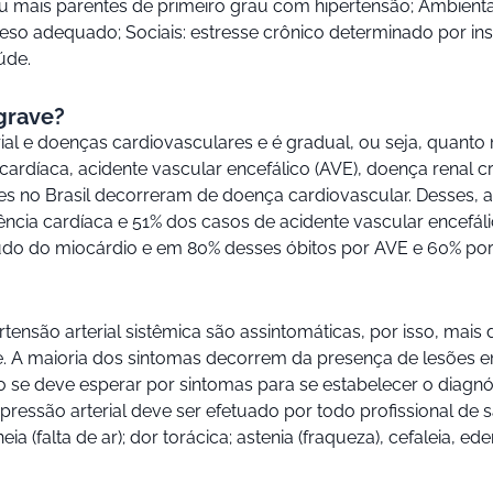
 ou mais parentes de primeiro grau com hipertensão; Ambienta
peso adequado; Sociais: estresse crônico determinado por i
úde.
grave?
rial e doenças cardiovasculares e é gradual, ou seja, quanto
 cardíaca, acidente vascular encefálico (AVE), doença renal c
no Brasil decorreram de doença cardiovascular. Desses, a 
ciência cardíaca e 51% dos casos de acidente vascular encefá
gudo do miocárdio e em 80% desses óbitos por AVE e 60% por
tensão arterial sistêmica são assintomáticas, por isso, ma
. A maioria dos sintomas decorrem da presença de lesões em
se deve esperar por sintomas para se estabelecer o diagnósti
pressão arterial deve ser efetuado por todo profissional 
a (falta de ar); dor torácica; astenia (fraqueza), cefaleia, 