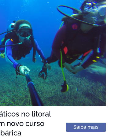
icos no litoral
m novo curso
Saiba mais
bárica