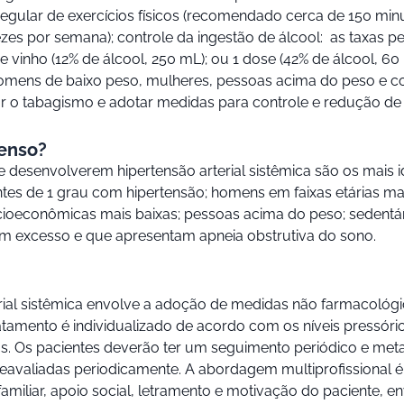
 regular de exercícios físicos (recomendado cerca de 150 min
zes por semana); controle da ingestão de álcool: as taxas pe
e vinho (12% de álcool, 250 mL); ou 1 dose (42% de álcool, 60
homens de baixo peso, mulheres, pessoas acima do peso e c
 o tabagismo e adotar medidas para controle e redução de 
tenso?
e desenvolverem hipertensão arterial sistêmica são os mais
ntes de 1 grau com hipertensão; homens em faixas etárias ma
ocioeconômicas mais baixas; pessoas acima do peso; sedentá
m excesso e que apresentam apneia obstrutiva do sono.
rial sistêmica envolve a adoção de medidas não farmacológi
tamento é individualizado de acordo com os níveis pressóric
s. Os pacientes deverão ter um seguimento periódico e metas
reavaliadas periodicamente. A abordagem multiprofissional
amiliar, apoio social, letramento e motivação do paciente, e