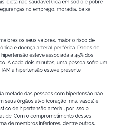
is: dieta não saudável (rica em sódio e pobre
nseguranças no emprego, moradia, baixa
 maiores os seus valores, maior o risco de
rônica e doença arterial periférica. Dados do
hipertensão esteve associada a 45% dos
lico. A cada dois minutos, uma pessoa sofre um
 IAM a hipertensão esteve presente.
is da metade das pessoas com hipertensão não
 seus órgãos alvo (coração, rins, vasos) e
co de hipertensão arterial, por isso o
de saúde. Com o comprometimento desses
edema de membros inferiores, dentre outros.