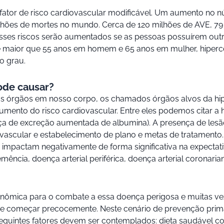
ipal fator de risco cardiovascular modificável. Um aumento n
hões de mortes no mundo. Cerca de 120 milhões de AVE, 79 
 Esses riscos serão aumentados se as pessoas possuírem outr
de maior que 55 anos em homem e 65 anos em mulher, hiperco
o grau.
ode causar?
ersos órgãos em nosso corpo, os chamados órgãos alvos da hip
ento do risco cardiovascular. Entre eles podemos citar a hipe
sença de excreção aumentada de albumina). A presença de les
vascular e estabelecimento de plano e metas de tratamento.
impactam negativamente de forma significativa na expectat
mência, doença arterial periférica, doença arterial coronariana 
econômica para o combate a essa doença perigosa e muitas v
deve começar precocemente. Neste cenário de prevenção primá
s seguintes fatores devem ser contemplados: dieta saudáve