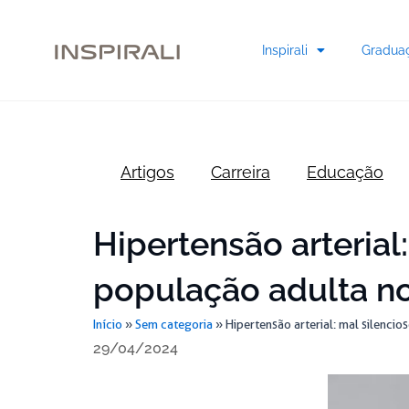
Skip
to
Inspirali
Gradua
content
Artigos
Carreira
Educação
Hipertensão arterial
população adulta no
Início
»
Sem categoria
»
Hipertensão arterial: mal silenci
29/04/2024