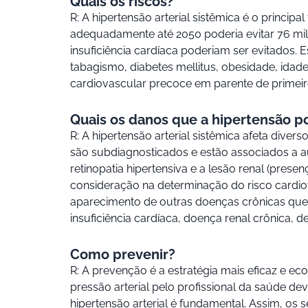
Quais os riscos?
R: A hipertensão arterial sistêmica é o princ
adequadamente até 2050 poderia evitar 76 mil
insuficiência cardíaca poderiam ser evitados.
tabagismo, diabetes mellitus, obesidade, ida
cardiovascular precoce em parente de primeir
Quais os danos que a hipertensão p
R: A hipertensão arterial sistêmica afeta div
são subdiagnosticados e estão associados a aum
retinopatia hipertensiva e a lesão renal (pre
consideração na determinação do risco cardio
aparecimento de outras doenças crônicas que 
insuficiência cardíaca, doença renal crônica, de
Como prevenir?
R: A prevenção é a estratégia mais eficaz e 
pressão arterial pelo profissional da saúde 
hipertensão arterial é fundamental. Assim, o