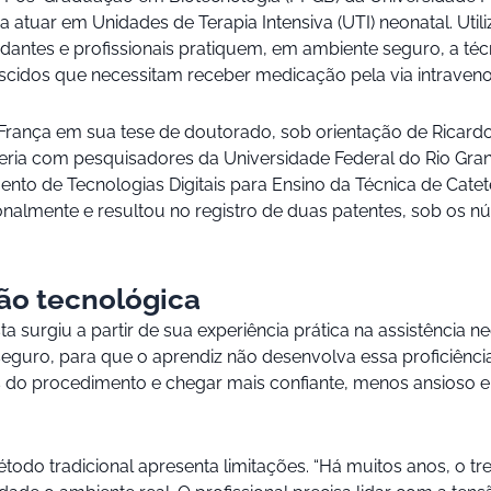
 atuar em Unidades de Terapia Intensiva (UTI) neonatal. Utili
dantes e profissionais pratiquem, em ambiente seguro, a técni
scidos que necessitam receber medicação pela via intraveno
e França em sua tese de doutorado, sob orientação de Ricard
rceria com pesquisadores da Universidade Federal do Rio Gran
mento de Tecnologias Digitais para Ensino da Técnica de Catet
cionalmente e resultou no registro de duas patentes, sob o
ção tecnológica
a surgiu a partir de sua experiência prática na assistência ne
guro, para que o aprendiz não desenvolva essa proficiência 
s do procedimento e chegar mais confiante, menos ansioso e 
do tradicional apresenta limitações. “Há muitos anos, o tr