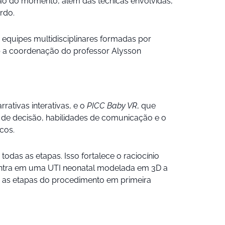
nsão do momento, além das técnicas envolvidas,
rdo.
 equipes multidisciplinares formadas por
ob a coordenação do professor Alysson
ativas interativas, e o
PICC Baby VR
, que
 de decisão, habilidades de comunicação e o
cos.
das as etapas. Isso fortalece o raciocínio
 entra em uma UTI neonatal modelada em 3D a
as as etapas do procedimento em primeira