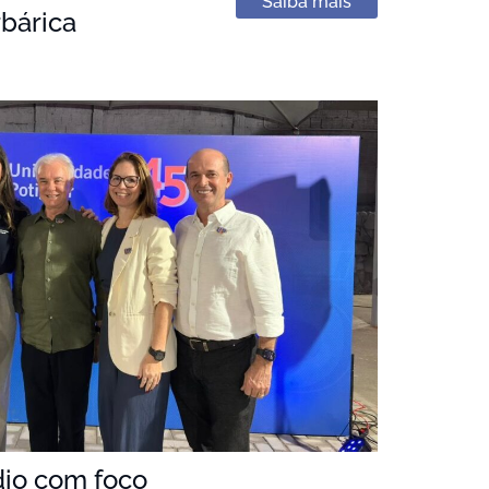
Saiba mais
bárica
dio com foco