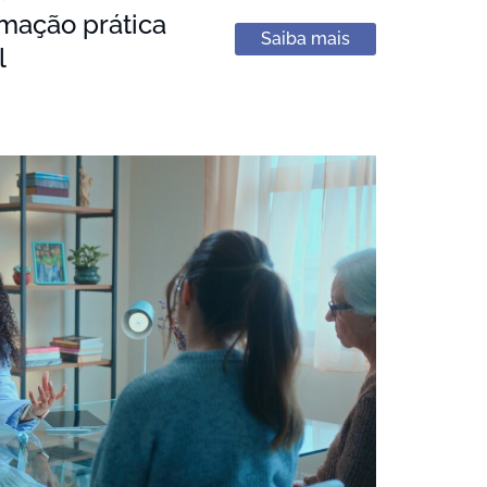
mação prática
Saiba mais
l