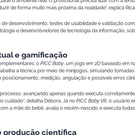
dade o ambiente real. O profissional precisa lidar com a te
zir de forma muito mais próxima da realidade”, explica Rica
s de desenvolvimento, testes de usabilidade e validação com
natologia e desenvolvedores de tecnologia da informação, s
tual e gamificação
complementares: o
PICC Baby
, um jogo em 2D baseado em narr
rabalha a técnica por meio de minijogos, simulando tomadas
o posicionamento, medição, angulação e possíveis erros clíni
 processo, avançando apenas quando executa corretamente to
do cuidado”, detalha Débora. Já no
PICC Baby VR
, o usuário
age com a mãe do bebê, avalia o recém-nascido e executa tod
 produção científica