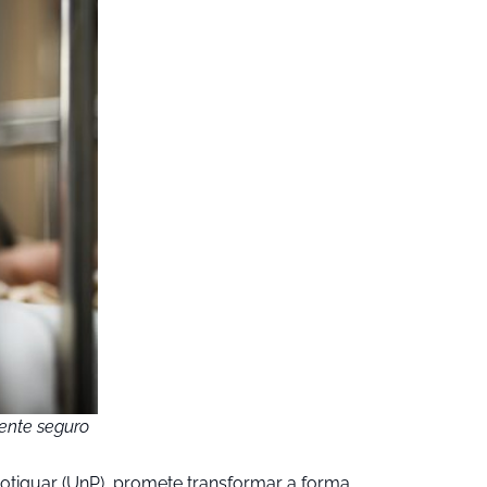
iente seguro
tiguar (UnP), promete transformar a forma