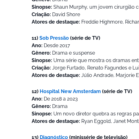
Sinopse:
Shaun Murphy, um jovem cirurgião com
Criação:
David Shore
Atores de destaque:
Freddie Highmore, Richard
11)
Sob Pressão
(série de TV)
Ano:
Desde 2017
Gênero:
Drama e suspense
Sinopse:
Uma série que mostra os dramas entr
Criação:
Jorge Furtado, Renato Fagundes e Lu
Atores de destaque:
Júlio Andrade, Marjorie 
12)
Hospital New Amsterdam
(série de TV)
Ano:
De 2018 a 2023
Gênero:
Drama
Sinopse:
Um novo diretor quebra as regras par
Atores de destaque:
Ryan Eggold, Janet Mon
13)
Diagnóstico
(minissérie de televisão)