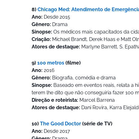
8)
Chicago Med: Atendimento de Emergênci
Ano:
Desde 2015
Gênero:
Drama
Sinopse:
Os médicos mais capacitados da cidad
Criação:
Michael Brandt, Derek Haas e Matt O
Atores de destaque:
Marlyne Barrett, S. Epath
9)
100 metros
(filme)
Ano:
2016
Gênero:
Biografia, comédia e drama
Sinopse:
Baseado em eventos reais, relata a h
terem lhe dito que não conseguiria fazer 100 m
Direção e roteirista:
Marcel Barrena
Atores de destaque:
Dani Rovira, Karra Elejal
10)
The Good Doctor
(série de TV)
Ano:
Desde 2017
Gênero:
Drama