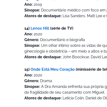
Ano:
2019
Sinopse:
Documentário médico com foco em pa
Atores de destaque:
Lisa Sanders, Matt Lee e 
14)
Lenox Hill
(série de TV)
Ano:
2020
Gênero:
Documentário e biografia
Sinopse:
Um olhar íntimo sobre as vidas de qu
ginecologia e obstetrícia – em meio a altos e 
Atores de destaque:
John Boockvar, David Lan
15)
Onde Está Meu Coração
(minissérie de te
Ano:
2020
Gênero:
Drama
Sinopse:
A Dra Amanda enfrenta sua própria gu
da fragilidade de seu casamento com Miguel.
Atores de destaque:
Letícia Colin, Daniel de O