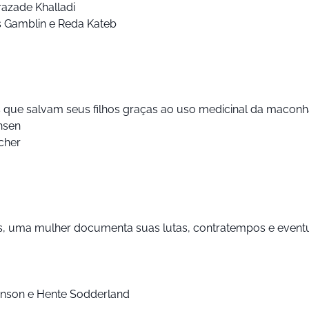
razade Khalladi
s Gamblin e Reda Kateb
que salvam seus filhos graças ao uso medicinal da maconha, 
hsen
scher
, uma mulher documenta suas lutas, contratempos e eventuai
inson e Hente Sodderland