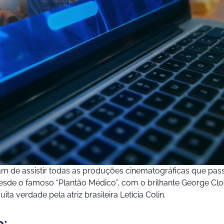
m de assistir todas as produções cinematográficas que pass
desde o famoso “Plantão Médico”, com o brilhante George Cl
a verdade pela atriz brasileira Letícia Colin.
o: