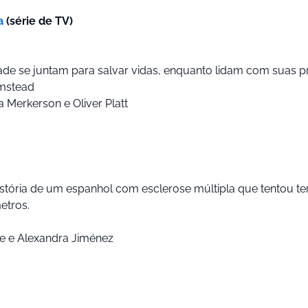
a
(série de TV)
e se juntam para salvar vidas, enquanto lidam com suas pró
lmstead
a Merkerson e Oliver Platt
istória de um espanhol com esclerose múltipla que tentou t
etros.
de e Alexandra Jiménez