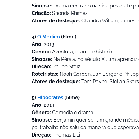
Sinopse:
Drama centrado na vida pessoal e prof
Criação:
Shonda Rhimes
Atores de destaque:
Chandra Wilson, James Pi
4)
O Médico
(filme)
Ano:
2013
Gênero:
Aventura, drama e história
Sinopse:
Na Pérsia, no século XI, um aprendiz 
Direção:
Philipp Stölzl
Roteiristas:
Noah Gordon, Jan Berger e Philipp 
Atores de destaque:
Tom Payne, Stellan Skarsg
5)
Hipócrates
(filme)
Ano:
2014
Gênero:
Comédia e drama
Sinopse:
Benjamin quer ser um grande médico 
pai trabalha não saiu da maneira que esperava
Direção:
Thomas Lilti