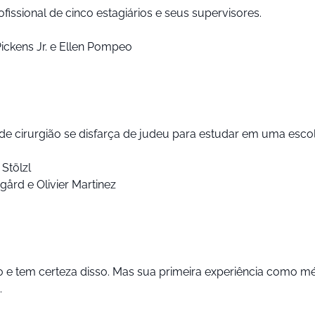
issional de cinco estagiários e seus supervisores.
ckens Jr. e Ellen Pompeo
de cirurgião se disfarça de judeu para estudar em uma escol
Stölzl
ård e Olivier Martinez
e tem certeza disso. Mas sua primeira experiência como méd
.