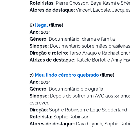
Roteiristas:
Pierre Chosson, Baya Kasmi e Shé
Atores de destaque:
Vincent Lacoste, Jacque
6)
Ilegal
(filme)
Ano:
2014
Gênero:
Documentário, drama e família
Sinopse:
Documentário sobre mães brasileiras 
Direção e roteiro:
Tarso Araujo e Raphael Eric
Atrizes de destaque:
Katiele Bortoli e Anny Fi
7)
Meu lindo cérebro quebrado
(filme)
Ano:
2014
Gênero:
Documentário e biografia
Sinopse:
Depois de sofrer um AVC aos 34 anos
escrever.
Direção:
Sophie Robinson e Lotje Sodderland
Roteirista:
Sophie Robinson
Atores de destaque:
David Lynch, Sophie Rob