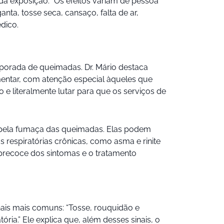
a exposição. “Os efeitos variam de pessoa
a, tosse seca, cansaço, falta de ar,
dico.
porada de queimadas. Dr. Mário destaca
entar, com atenção especial àqueles que
e literalmente lutar para que os serviços de
as pela fumaça das queimadas. Elas podem
s respiratórias crônicas, como asma e rinite
o precoce dos sintomas e o tratamento
nais mais comuns: “Tosse, rouquidão e
ria.” Ele explica que, além desses sinais, o