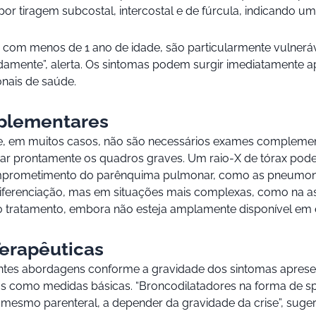
 por tiragem subcostal, intercostal e de fúrcula, indicando u
 com menos de 1 ano de idade, são particularmente vulnerá
apidamente”, alerta. Os sintomas podem surgir imediatamente 
onais de saúde.
plementares
ue, em muitos casos, não são necessários exames complemen
tar prontamente os quadros graves. Um raio-X de tórax pode 
omprometimento do parênquima pulmonar, como as pneumonia
diferenciação, mas em situações mais complexas, como na a
o tratamento, embora não esteja amplamente disponível em 
erapêuticas
ntes abordagens conforme a gravidade dos sintomas apresent
reas como medidas básicas. “Broncodilatadores na forma d
té mesmo parenteral, a depender da gravidade da crise”, suger