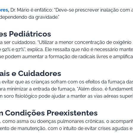
ores
,
Dr. Mário é enfático: “Deve-se prescrever inalação com 
, dependendo da gravidade.”
s Pediátricos
sa ser cuidadoso. “Utilizar a menor concentração de oxigên
e 92% e 97%”, explica. Ele ressalta que não é necessário man
e podem aumentar a formação de radicais livres e amplificar
ais e Cuidadores
a evitar que as crianças sofram com os efeitos da fumaça da
para minimizar a entrada de fumaça. “Além disso, é fundamen
com soro fisiológico pode ajudar a manter as vias aéreas supe
m Condições Preexistentes
s, como asma ou doenças pulmonares crônicas, o acompanha
nto de manutenção, com o intuito de evitar crises agudas e