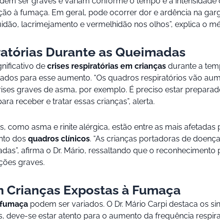
em ser graves e variam conforme o tempo e a intensidade d
 à fumaça. Em geral, pode ocorrer dor e ardência na gargant
uidão, lacrimejamento e vermelhidão nos olhos”, explica o mé
ratórias Durante as Queimadas
ificativo de
crises respiratórias em crianças
durante a tem
dos para esse aumento. “Os quadros respiratórios vão aum
es graves de asma, por exemplo. É preciso estar preparado 
 receber e tratar essas crianças”, alerta.
s, como asma e rinite alérgica, estão entre as mais afetad
nto dos
quadros clínicos
. “As crianças portadoras de doença
fetadas”, afirma o Dr. Mário, ressaltando que o reconheciment
ções graves.
em Crianças Expostas à Fumaça
à fumaça
podem ser variados. O Dr. Mário Carpi destaca os si
, deve-se estar atento para o aumento da frequência respirató