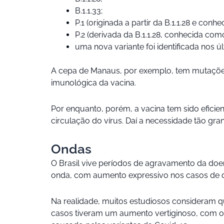
B.1.1.33;
P.1 (originada a partir da B.1.1.28 e con
P.2 (derivada da B.1.1.28, conhecida como
uma nova variante foi identificada nos 
A cepa de Manaus, por exemplo, tem mutações
imunológica da vacina.
Por enquanto, porém, a vacina tem sido efici
circulação do vírus. Daí a necessidade tão 
Ondas
O Brasil vive períodos de agravamento da doen
onda, com aumento expressivo nos casos de di
Na realidade, muitos estudiosos consideram 
casos tiveram um aumento vertiginoso, com o 