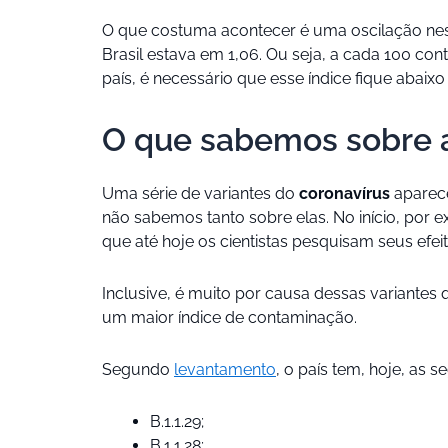
O que costuma acontecer é uma oscilação nes
Brasil estava em 1,06. Ou seja, a cada 100 co
país, é necessário que esse índice fique abaix
O que sabemos sobre a
Uma série de variantes do
coronavírus
aparec
não sabemos tanto sobre elas. No início, por 
que até hoje os cientistas pesquisam seus efe
Inclusive, é muito por causa dessas variantes
um maior índice de contaminação.
Segundo
levantamento
, o país tem, hoje, as s
B.1.1.29;
B.1.1.28;