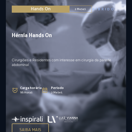
Hands On
HÍBRIDO
2 Meses
Hérnia Hands On
Cirurgiões e Residentes com interesse em cirurgia da parede
abdominal
Carga horária
Período
96 Horas
2 Meses.
SAIBA MAIS