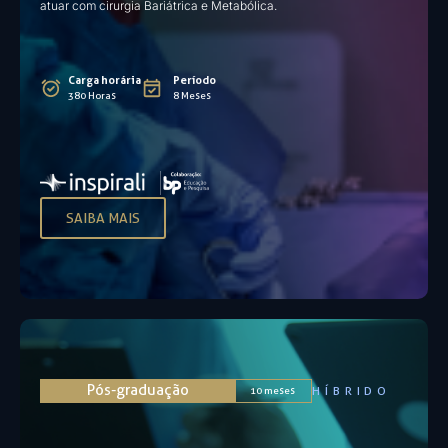
atuar com cirurgia Bariátrica e Metabólica.​
Carga horária
Período
380 Horas
8 Meses
SAIBA MAIS
Pós-graduação
HÍBRIDO
10 meses