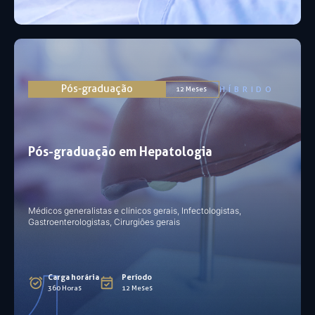
Pós-graduação
HÍBRIDO
12 Meses
Pós-graduação em Hepatologia
Médicos generalistas e clínicos gerais, Infectologistas,
Gastroenterologistas, Cirurgiões gerais
Carga horária
Período
360 Horas
12 Meses