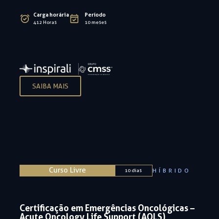
Carga horária
Período
412 Horas
10 meses
SAIBA MAIS
Curso Livre
HÍBRIDO
10 dias
Certificação em Emergências Oncológicas –
Acute Oncology Life Support (AOLS)