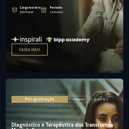
Carga horária
Período
360 Horas
10 meses
SAIBA MAIS
Pós-graduação
ONLINE
10 meses
Diagnóstico e Terapêutica dos Transtornos