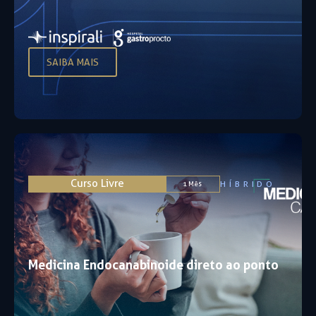
SAIBA MAIS
Curso Livre
HÍBRIDO
1 Mês
Medicina Endocanabinoide direto ao ponto