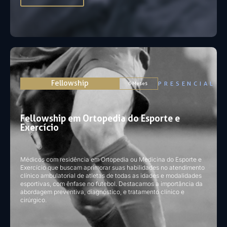
Fellowship
PRESENCIAL
6 Meses
Fellowship em Ortopedia do Esporte e
Exercício
Médicos com residência em Ortopedia ou Medicina do Esporte e
Exercício que buscam aprimorar suas habilidades no atendimento
clínico ambulatorial de atletas de todas as idades e modalidades
esportivas, com ênfase no futebol. Destacamos a importância da
abordagem preventiva, diagnóstico, e tratamento clínico e
cirúrgico.