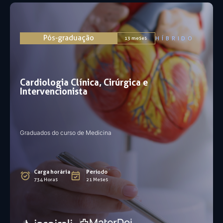
Pós-graduação
HÍBRIDO
13 meses
Cardiologia Clínica, Cirúrgica e
Intervencionista
Graduados do curso de Medicina
Carga horária
Período
734 Horas
21 Meses