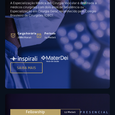
A Especialização Médica em Cirurgia Vascular é destinada a
médicos cirurgiões com dois anos de Residência ou
Especialização em Cirurgia Geral, reconhecido pelo Colégio
Brasileiro de Cirurgiões (CBC).
Carga horária
Período
2880 Horas
24 Meses
SAIBA MAIS
Fellowship
PRESENCIAL
12 Meses