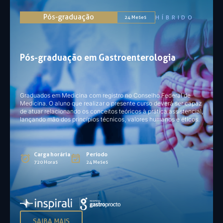
Pós-graduação
HÍBRIDO
24 Meses
Pós-graduação em Gastroenterologia
Graduados em Medicina com registro no Conselho Federal de
Medicina. O aluno que realizar o presente curso deverá ser capaz
de atuar relacionando os conceitos teóricos à prática assistencial,
lançando mão dos princípios técnicos, valores humanos e éticos.
Carga horária
Período
720 Horas
24 Meses
SAIBA MAIS