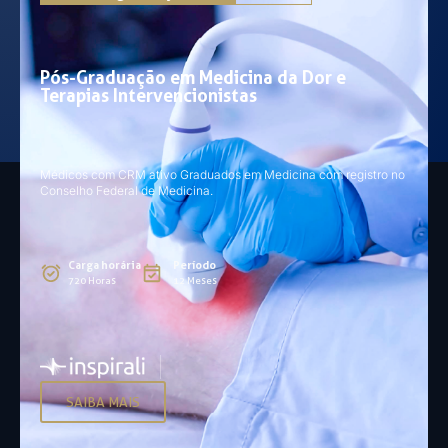
Pós-Graduação em Medicina da Dor e
Terapias Intervencionistas
Médicos com CRM ativo Graduados em Medicina com registro no
Conselho Federal de Medicina.
Carga horária
Período
720 Horas
12 Meses
SAIBA MAIS