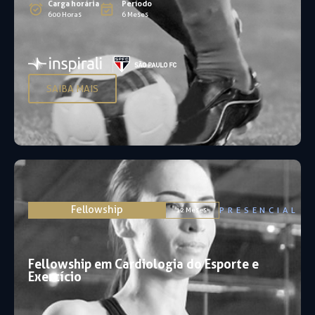
Carga horária
Período
600 Horas
6 Meses
SAIBA MAIS
Fellowship
PRESENCIAL
12 Meses
Fellowship em Cardiologia do Esporte e
Exercício