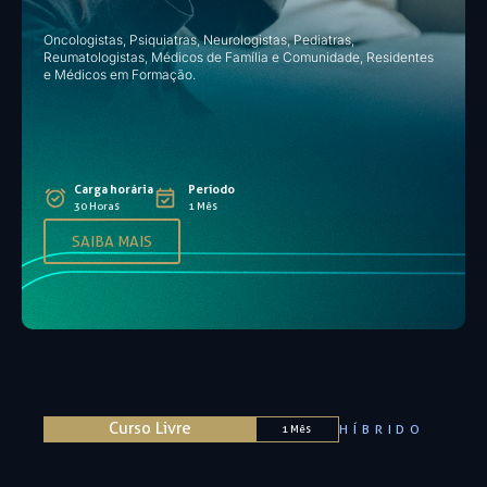
Oncologistas, Psiquiatras, Neurologistas, Pediatras,
Reumatologistas, Médicos de Família e Comunidade, Residentes
e Médicos em Formação.
Carga horária
Período
30 Horas
1 Mês
SAIBA MAIS
Curso Livre
HÍBRIDO
1 Mês