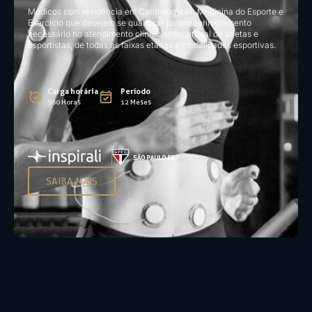
Médicos com residência em Cardiologia ou Medicina do Esporte e
Exercício que desejem se qualificar para o aprimoramento
necessário no atendimento clínico ambulatorial de atletas e
esportistas, de todas as faixas etárias e modalidades esportivas.
Carga horária
Período
960 Horas
12 Meses
SAIBA MAIS