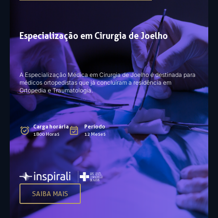
Especialização em Cirurgia de Joelho
A Especialização Médica em Cirurgia de Joelho é destinada para
médicos ortopedistas que já concluíram a residência em
Ortopedia e Traumatologia.
Carga horária
Período
1800 Horas
12 Meses
SAIBA MAIS