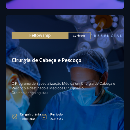
Fellowship
PRESENCIAL
24 Meses
Cirurgia de Cabeça e Pescoço
O Programa de Especialização Médica em Cirurgia de Cabeça e
Pescoço é destinado a Médicos Cirurgiões ou
Otorrinolaringologistas
Carga horária
Período
5760 Horas
24 Meses