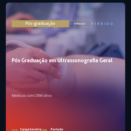
Pós-graduação
HÍBRIDO
9 Meses
Pós Graduação em Ultrassonografia Geral
Médicos com CRM ativo​
Carga horária
Período