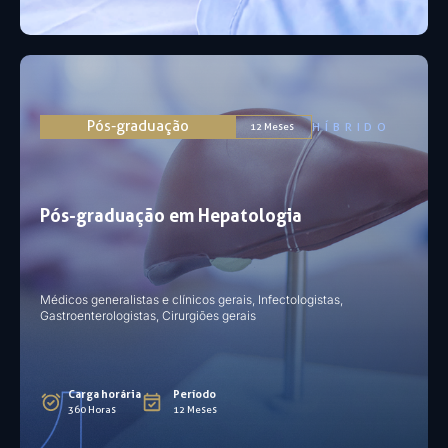
Pós-graduação
HÍBRIDO
12 Meses
Pós-graduação em Hepatologia
Médicos generalistas e clínicos gerais, Infectologistas,
Gastroenterologistas, Cirurgiões gerais
Carga horária
Período
360 Horas
12 Meses