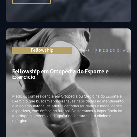
Fellowship
PRESENCIAL
6 Meses
Fellowship em Ortopedia do Esporte e
Exercício
Médicos com residência em Ortopedia ou Medicina do Esporte e
Exercício que buscam aprimorar suas habilidades no atendimento
clínico ambulatorial de atletas de todas as idades e modalidades
esportivas, com ênfase no futebol. Destacamos a importância da
abordagem preventiva, diagnóstico, e tratamento clínico e
cirúrgico.