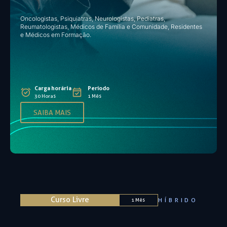
Oncologistas, Psiquiatras, Neurologistas, Pediatras,
Reumatologistas, Médicos de Família e Comunidade, Residentes
e Médicos em Formação.
Carga horária
Período
30 Horas
1 Mês
SAIBA MAIS
Curso Livre
HÍBRIDO
1 Mês