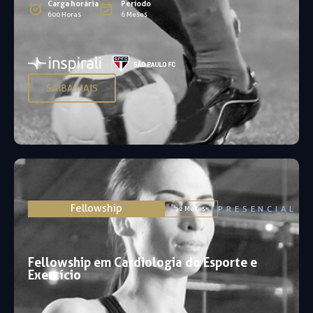
Carga horária
Período
600 Horas
6 Meses
SAIBA MAIS
Fellowship
PRESENCIAL
12 Meses
Fellowship em Cardiologia do Esporte e
Exercício