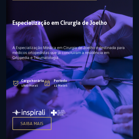
Especialização em Cirurgia de Joelho
A Especialização Médica em Cirurgia de Joelho é destinada para
médicos ortopedistas que já concluíram a residência em
Ortopedia e Traumatologia.
Carga horária
Período
1800 Horas
12 Meses
SAIBA MAIS