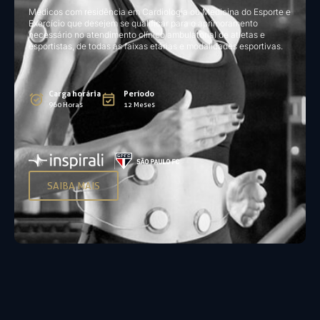
Médicos com residência em Cardiologia ou Medicina do Esporte e
Exercício que desejem se qualificar para o aprimoramento
necessário no atendimento clínico ambulatorial de atletas e
esportistas, de todas as faixas etárias e modalidades esportivas.
Carga horária
Período
960 Horas
12 Meses
SAIBA MAIS