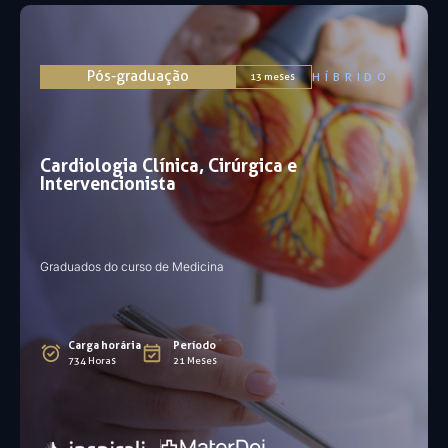
Pós-graduação
HÍBRIDO
13 meses
Cardiologia Clínica, Cirúrgica e
Intervencionista
Graduados do curso de Medicina
Carga horária
Período
734 Horas
21 Meses