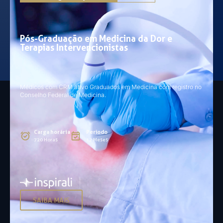
Pós-Graduação em Medicina da Dor e
Terapias Intervencionistas
Médicos com CRM ativo Graduados em Medicina com registro no
Conselho Federal de Medicina.
Carga horária
Período
720 Horas
12 Meses
SAIBA MAIS