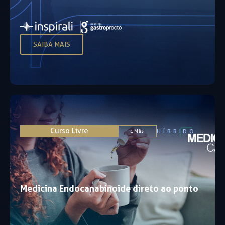
SAIBA MAIS
Curso Livre
HÍBRIDO
1 Mês
Medicina Endocanabinoide direto ao ponto