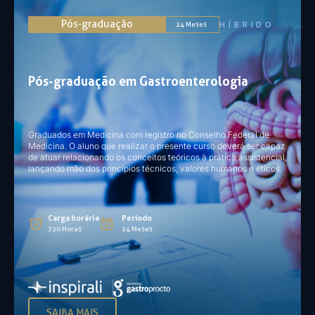
Pós-graduação
HÍBRIDO
24 Meses
Pós-graduação em Gastroenterologia
Graduados em Medicina com registro no Conselho Federal de
Medicina. O aluno que realizar o presente curso deverá ser capaz
de atuar relacionando os conceitos teóricos à prática assistencial,
lançando mão dos princípios técnicos, valores humanos e éticos.
Carga horária
Período
720 Horas
24 Meses
SAIBA MAIS