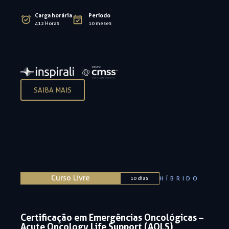
Carga horária
Período
412 Horas
10 meses
SAIBA MAIS
Curso Livre
HÍBRIDO
10 dias
Certificação em Emergências Oncológicas –
Acute Oncology Life Support (AOLS)