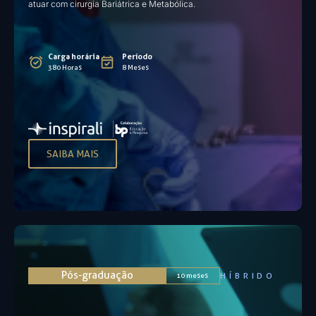
atuar com cirurgia Bariátrica e Metabólica.​
Carga horária
Período
380 Horas
8 Meses
SAIBA MAIS
Pós-graduação
HÍBRIDO
10 meses