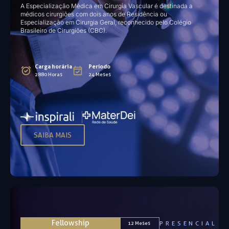
A Especialização Médica em Cirurgia Vascular é destinada a
médicos cirurgiões com dois anos de Residência ou
Especialização em Cirurgia Geral, reconhecido pelo Colégio
Brasileiro de Cirurgiões (CBC).
Carga horária
Período
2880 Horas
24 Meses
SAIBA MAIS
Fellowship
PRESENCIAL
12 Meses