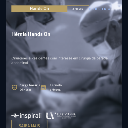
Hands On
HÍBRIDO
2 Meses
Hérnia Hands On
Cirurgiões e Residentes com interesse em cirurgia da parede
abdominal
Carga horária
Período
96 Horas
2 Meses.
SAIBA MAIS