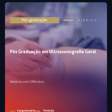
Pós-graduação
HÍBRIDO
9 Meses
Pós Graduação em Ultrassonografia Geral
Médicos com CRM ativo​
Carga horária
Período