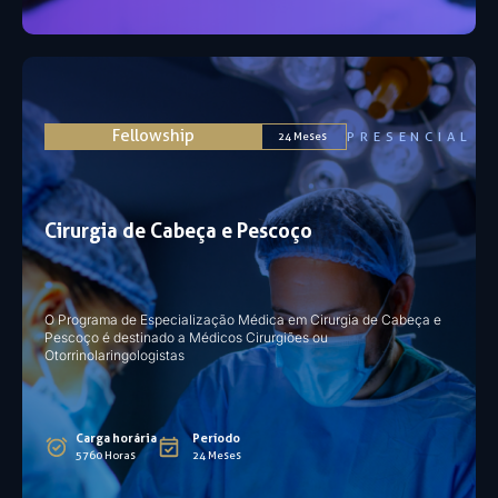
Fellowship
PRESENCIAL
24 Meses
Cirurgia de Cabeça e Pescoço
O Programa de Especialização Médica em Cirurgia de Cabeça e
Pescoço é destinado a Médicos Cirurgiões ou
Otorrinolaringologistas
Carga horária
Período
5760 Horas
24 Meses