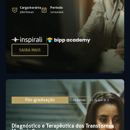
Carga horária
Período
360 Horas
10 meses
SAIBA MAIS
Pós-graduação
ONLINE
10 meses
Diagnóstico e Terapêutica dos Transtornos