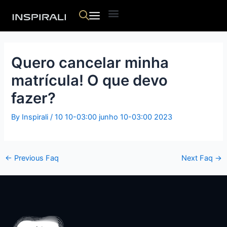
Skip
Post
Menu
to
navigation
content
Quero cancelar minha
matrícula! O que devo
fazer?
By
Inspirali
/
10 10-03:00 junho 10-03:00 2023
←
Previous Faq
Next Faq
→