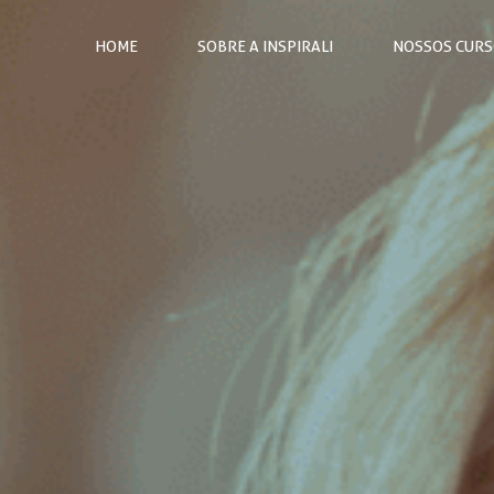
HOME
SOBRE A INSPIRALI
NOSSOS CUR