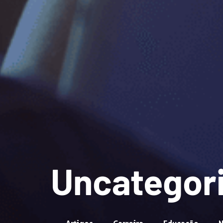
Uncategor