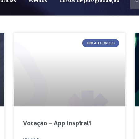
otícias
Eventos
Cursos de pós-graduação
UNCATEGORIZED
Votação – App Inspirali