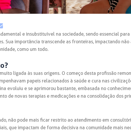
amental e insubstituível na sociedade, sendo essencial para
. Sua importância transcende as fronteiras, impactando não 
unidade, como um todo.
co?
muito ligada às suas origens. O começo desta profissão remon
mpenhavam papeis relacionados à saúde e cura nas civilizaçõ
cina evoluiu e se aprimorou bastante, embasada no conhecimen
ento de novas terapias e medicações e na consolidação dos prin
o, não pode mais ficar restrito ao atendimento em consultório
ciais, que impactam de forma decisiva na comunidade mais nec