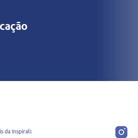
ucação
 da Inspirali: